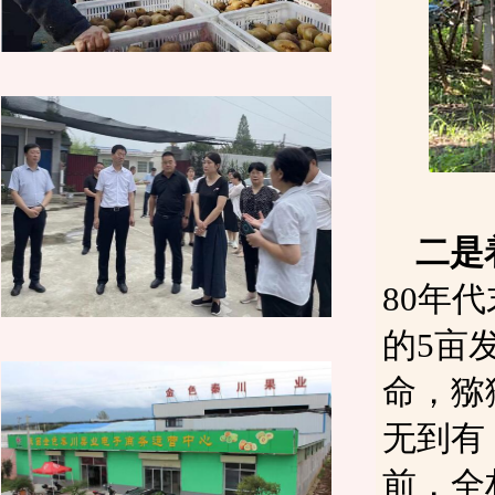
二是
80年
的5亩
命，猕
无到有
前，全