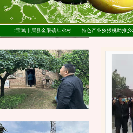
#宝鸡市眉县金渠镇年弟村——特色产业猕猴桃助推乡