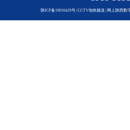
陕ICP备19016429号
|
CCTV地铁频道
|
网上陕西数