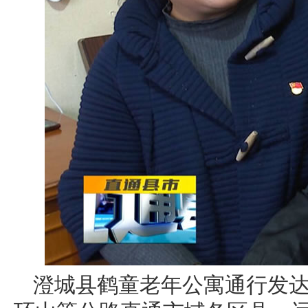
澄城县鹤童老年公寓通行发