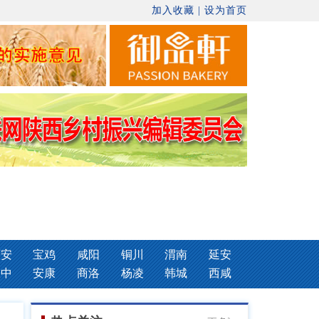
加入收藏
|
设为首页
西安
宝鸡
咸阳
铜川
渭南
延安
汉中
安康
商洛
杨凌
韩城
西咸