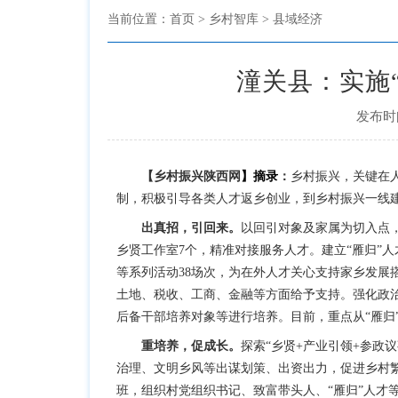
当前位置：
首页
> 乡村智库 > 县域经济
潼关县：实施
发布时间
【
乡村振兴陕西网
】摘录
：
乡村振兴，关键在
制，积极引导各类人才返乡创业，到乡村振兴一线
出真招，引回来。
以回引对象及家属为切入点，
乡贤工作室7个，精准对接服务人才。建立“雁归”
等系列活动38场次，为在外人才关心支持家乡发展
土地、税收、工商、金融等方面给予支持。强化政治
后备干部培养对象等进行培养。目前，重点从“雁归
重培养，促成长。
探索“乡贤+产业引领+参政
治理、文明乡风等出谋划策、出资出力，促进乡村繁
班，组织村党组织书记、致富带头人、“雁归”人才