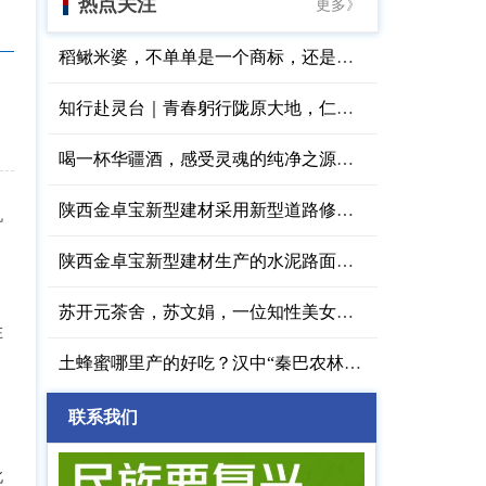
热点关注
更多》
稻鳅米婆，不单单是一个商标，还是原阳大米的供应商
知行赴灵台｜青春躬行陇原大地，仁心守护桑榆暮景
喝一杯华疆酒，感受灵魂的纯净之源，华疆酒业西安
陕西金卓宝新型建材采用新型道路修补剂高效消除路面病害
机
陕西金卓宝新型建材生产的水泥路面快速修补料靠谱
苏开元茶舍，苏文娟，一位知性美女以茶待人的世外桃源
在
和
土蜂蜜哪里产的好吃？汉中“秦巴农林”大自然的馈赠
联系我们
北