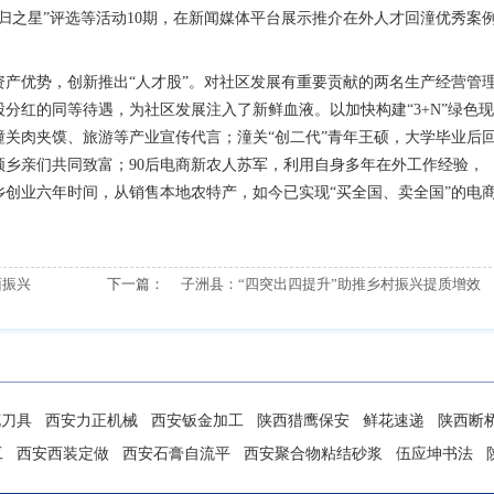
归之星”评选等活动10期，在新闻媒体平台展示推介在外人才回潼优秀案
资产优势，创新推出“人才股”。对社区发展有重要贡献的两名生产经营管
分红的同等待遇，为社区发展注入了新鲜血液。以加快构建“3+N”绿色现
关肉夹馍、旅游等产业宣传代言；潼关“创二代”青年王硕，大学毕业后
乡亲们共同致富；90后电商新农人苏军，利用自身多年在外工作经验，
创业六年时间，从销售本地农特产，如今已实现“买全国、卖全国”的电
面振兴
下一篇：
子洲县：“四突出四提升”助推乡村振兴提质增效
花刀具
西安力正机械
西安钣金加工
陕西猎鹰保安
鲜花速递
陕西断
工
西安西装定做
西安石膏自流平
西安聚合物粘结砂浆
伍应坤书法