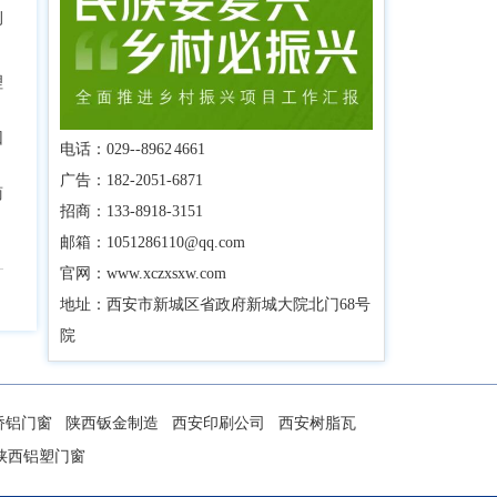
例
理
回
电话：029--8962 4661
广告：182-2051-6871
商
招商：133-8918-3151
邮箱：1051286110@qq.com
官网：www.xczxsxw.com
地址：西安市新城区省政府新城大院北门68号
院
桥铝门窗
陕西钣金制造
西安印刷公司
西安树脂瓦
陕西铝塑门窗