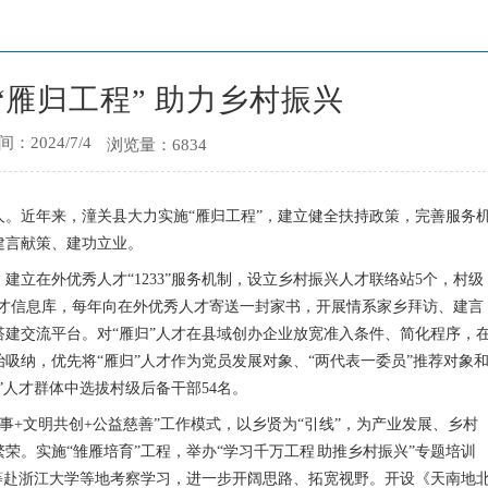
“雁归工程” 助力乡村振兴
：2024/7/4
浏览量：6834
人。近年来，潼关县大力实施“雁归工程”，建立健全扶持政策，完善服务
建言献策、建功立业。
建立在外优秀人才“1233”服务机制，设立乡村振兴人才联络站5个，村级
人才信息库，每年向在外优秀人才寄送一封家书，开展情系家乡拜访、建言
搭建交流平台。对“雁归”人才在县域创办企业放宽准入条件、简化程序，
吸纳，优先将“雁归”人才作为党员发展对象、“两代表一委员”推荐对象
”人才群体中选拔村级后备干部54名。
议事+文明共创+公益慈善”工作模式，以乡贤为“引线”，为产业发展、乡村
荣。实施“雏雁培育”工程，举办“学习千万工程 助推乡村振兴”专题培训
等赴浙江大学等地考察学习，进一步开阔思路、拓宽视野。开设《天南地