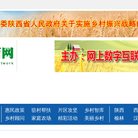
惠民政策
驻村帮扶
片区攻坚
乡村智库
陕西
乡村顾问
家庭农场
精彩活动
美丽乡村
榆林