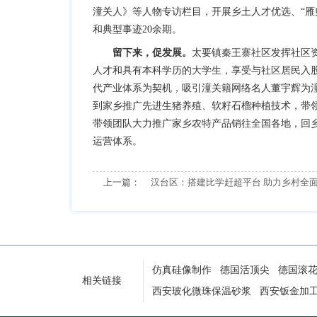
潼关人》等人物专访栏目，开展乡土人才优选、“雁
和典型事迹20余期。
留下来，促发展。
太要镇秦王寨社区发挥社区
人才和具有本科学历的大学生，享受与社区居民入股
代产业体系为契机，吸引潼关籍网络名人董宇辉为潼
到家乡推广先进生猪养殖、软籽石榴种植技术，带领
带领团队大力推广家乡农特产品销往全国各地，回乡
运营体系。
上一篇：
汉台区：搭建比学赶超平台 助力乡村全
仿真硅像制作
德国活顶尖
德国滚
相关链接
西安玻化微珠保温砂浆
西安钣金加