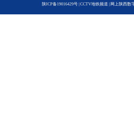
陕ICP备19016429号
|
CCTV地铁频道
|
网上陕西数