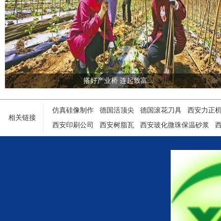
搭好产业桥 连起致富...
仿真硅像制作
德国活顶尖
德国滚花刀具
西安力正
相关链接
西安印刷公司
西安树脂瓦
西安玻化微珠保温砂浆
陕西铝塑门窗