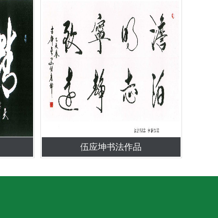
伍应坤书法作品