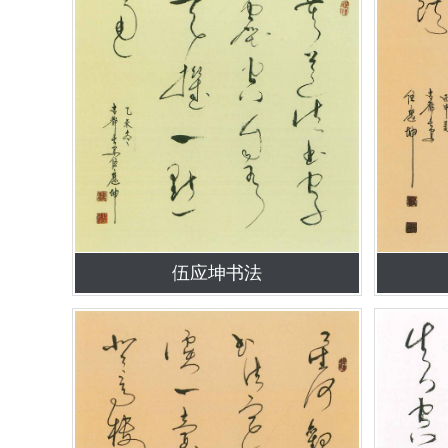
伍应坤书法