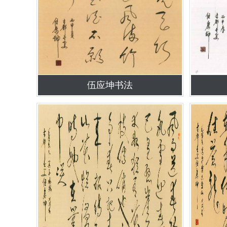
伍应坤书法