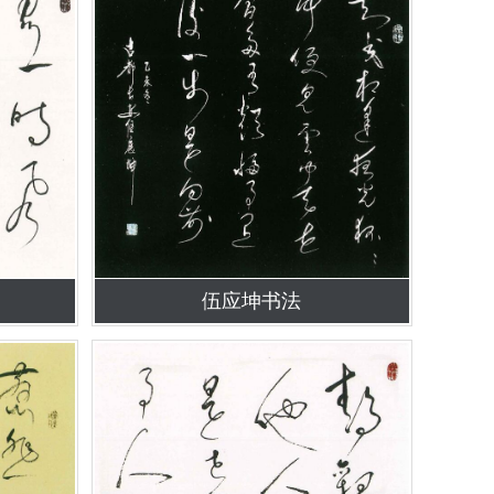
伍应坤书法