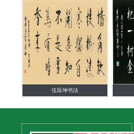
伍应坤书法