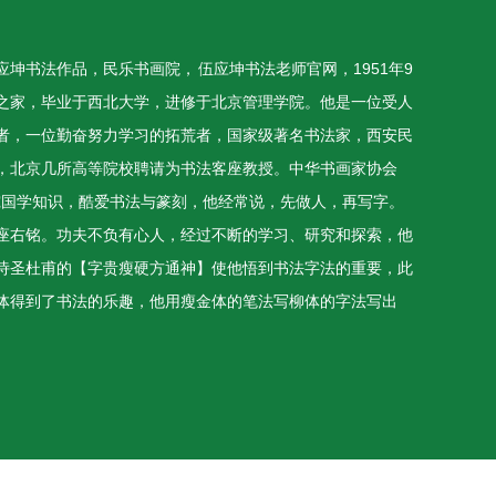
坤书法作品，民乐书画院， 伍应坤书法老师官网，1951年9
之家，毕业于西北大学，进修于北京管理学院。他是一位受人
者，一位勤奋努力学习的拓荒者，国家级著名书法家，西安民
，北京几所高等院校聘请为书法客座教授。中华书画家协会
研究国学知识，酷爱书法与篆刻，他经常说，先做人，再写字。
座右铭。功夫不负有心人，经过不断的学习、研究和探索，他
诗圣杜甫的【字贵瘦硬方通神】使他悟到书法字法的重要，此
体得到了书法的乐趣，他用瘦金体的笔法写柳体的字法写出