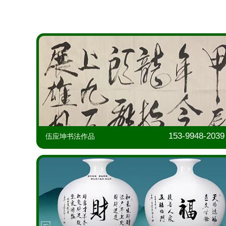
153-9948-20
伍应坤书法作品