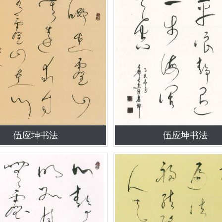
伍应坤书法
伍应坤书法