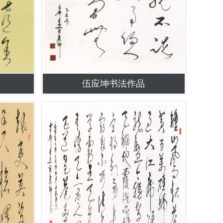
伍应坤书法作品