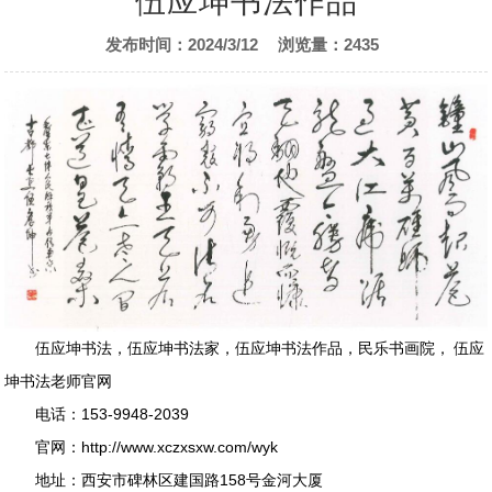
伍应坤书法作品
发布时间：2024/3/12
浏览量：2435
伍应坤书法
，
伍应坤书法家
，
伍应坤书法作品
，
民乐书画院
，
伍应
坤书法老师官网
电话：
153-9948-2039
官网：
http://www.xczxsxw.com/wyk
地址：
西安市碑林区建国路158号金河大厦