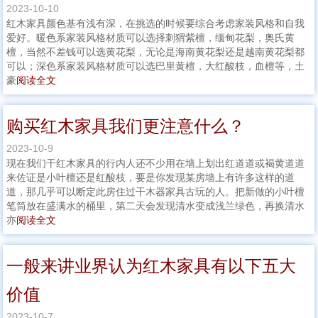
2023-10-10
红木家具颜色基有浅有深，在挑选的时候要综合考虑家装风格和自我
爱好。暖色系家装风格材质可以选择刺猬紫檀，缅甸花梨，奥氏黄
檀，当然不差钱可以选黄花梨，无论是海南黄花梨还是越南黄花梨都
可以；深色系家装风格材质可以选巴里黄檀，大红酸枝，血檀等，土
豪
阅读全文
购买红木家具我们更注意什么？
2023-10-9
现在我们干红木家具的行内人还不少用在墙上划出红道道或褐黄道道
来佐证是小叶檀还是红酸枝，要是你发现某房墙上有许多这样的道
道，那几乎可以断定此房住过干木器家具古玩的人。把新做的小叶檀
笔筒放在盛满水的桶里，第二天会发现清水变成浅兰绿色，再换清水
亦
阅读全文
一般来讲业界认为红木家具有以下五大
价值
2023-10-7