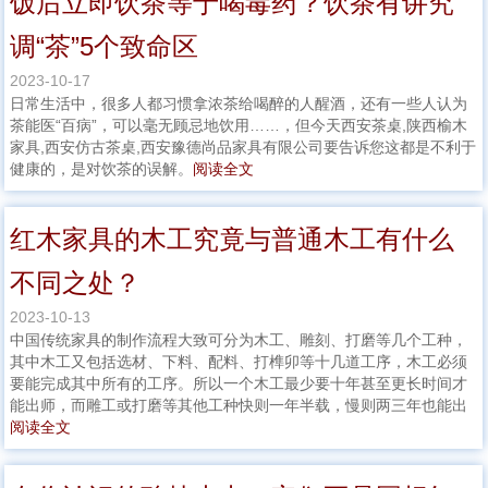
饭后立即饮茶等于喝毒药？饮茶有讲究
调“茶”5个致命区
2023-10-17
日常生活中，很多人都习惯拿浓茶给喝醉的人醒酒，还有一些人认为
茶能医“百病”，可以毫无顾忌地饮用……，但今天西安茶桌,陕西榆木
家具,西安仿古茶桌,西安豫德尚品家具有限公司要告诉您这都是不利于
健康的，是对饮茶的误解。
阅读全文
红木家具的木工究竟与普通木工有什么
不同之处？
2023-10-13
中国传统家具的制作流程大致可分为木工、雕刻、打磨等几个工种，
其中木工又包括选材、下料、配料、打榫卯等十几道工序，木工必须
要能完成其中所有的工序。所以一个木工最少要十年甚至更长时间才
能出师，而雕工或打磨等其他工种快则一年半载，慢则两三年也能出
阅读全文