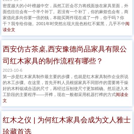
密度越大的小叶檀越中空，虽然工匠会尽力将残面放在家具里面，外
面也往往会有一个半个补丁。若没有一个补丁，你的麻烦也会有，商
家借此多向你要一倍的钱，本能买两件现在成了一件，你干吗？你
干？我专给你做。2001年时突然出现大批色粉红不紫黑，几乎不中
阅
读全文
西安仿古茶桌,西安豫德尚品家具有限公
司红木家具的制作流程有哪些？
2023-10-6
第一步是红木家具制作最主要的步骤，也就是红木家具制作企业所说
的木工步骤。在这里，首先开料人员根据家具不同部件的需要将干燥
好的木料锯成合适的尺寸，再经过压刨使尺寸更加精确。然后进入木
工阶段的主要程序——开榫，现在一般都采用机器打榫的方式
阅读全
文
红木之仪 | 为何红木家具会成为文人雅士
珍藏首选